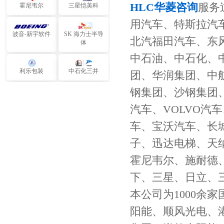
霍尼韦尔
三星恺美科
HLC华菱咨询
服务
用汽车、特斯拉汽
波音-新宇软件
SK 海力士半导
体
北汽福田汽车、东
中石油、中石化、
利乐包装
中石化三井
团、华润集团、中
钢集团、沙钢集团
中国石油飞天
中国远洋实业
汽车、VOLVO
中海油海陆港务
中粮集团
车、宝沃汽车、长
子、迅达电梯、天
中航工业
飞利浦通信
霍尼韦尔、施耐德
下、三星、日立、
中国电信
大金空调
本公司为1000余
阳能、顺风光电、
松下电器研发
东芝变压器