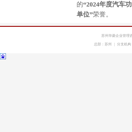
的
“2024年度汽车
东风岚图汽车
奇瑞捷豹路虎
单位”
荣誉。
奇瑞汽车
耐世特汽车系统
苏州华菱企业管理
凯斯库汽车部件
福斯罗扣件系统
总部：苏州
|
分支机构
清华苏州院
常熟理工学院
中科大研究院
吉立富软件
冠捷科技
乐轩科技
新希望乳业
顺泰酒精
华园地产
万科物业