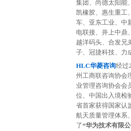
集团、尚德太阳能
斗山机械
大同ABB
凯橡胶、惠生重工
车、亚东工业、中
天纳克
横河投资
电联接、井上中鼎
越洋码头、合发兄
法雷奥
佛吉亚
子、冠捷科技、力
麦格纳
法国赛峰
HLC华菱咨询
经过
州工商联咨询协会理
欧莱雅
业管理咨询协会会
著名客户案例
位、中国出入境检
省首家获得国家认监委
蔚来汽车
长城汽车
航天质量管理体系、
北京宝沃汽车
北汽福田汽车
了
“华为技术有限公