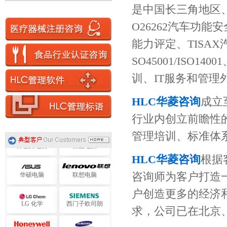
是中国长三角地区
O26262汽车功能安
迅达电子
四海电子
能力评定、TISAX汽
旭化成电子
艾默生电气
SO45001/ISO
训、IT服务和管理
阿海珐电气
提迈克电气
HLC华菱咨询
成立
施耐德电气
中达电子
行业内创立前瞻性的
管理培训、标准体
伟创力电脑
仁宝电脑
HLC华菱咨询
根据
华硕电脑
联想电脑
咨询师为客户打造
户创造更多的经济
LG 化学
西门子欧司朗
求，公司已在北京