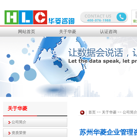
中钢集团
沙钢集团
道达尔工业橡胶
日铁金属
网站首页
关于华菱
认证咨询
PPG研发
中化国际聚酯
华润燃气
三菱集团
理光感热
苏伊士环境
日立光缆
通用西电
关于华菱
首页
>>
关于华菱
>> 公司简
住电电装
住友电木
公司简介
苏州华菱企业管理咨
资质荣誉
日本电装
住友商事