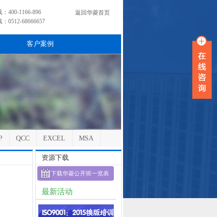
00-1166-896
返回华菱首页
512-68666657
客户案例
P
QCC
EXCEL
MSA
资源下载
下载华菱公开班一览表
最新活动