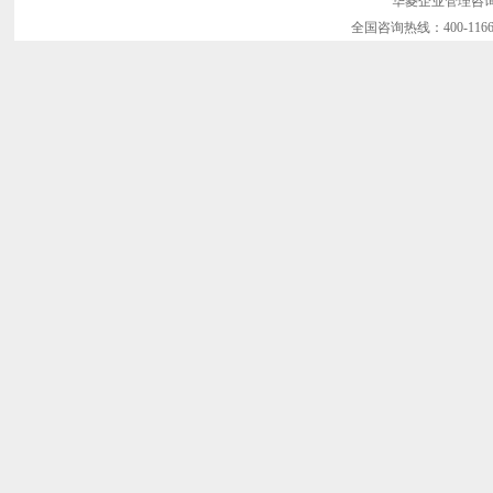
华菱企业管理咨询有限
全国咨询热线：400-1166-