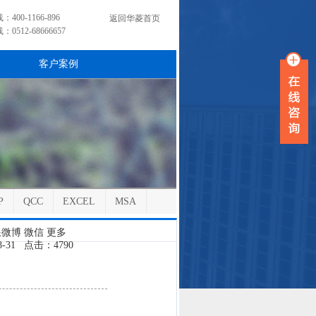
00-1166-896
返回华菱首页
512-68666657
客户案例
P
QCC
EXCEL
MSA
浪微博
微信
更多
8-31 点击：4790