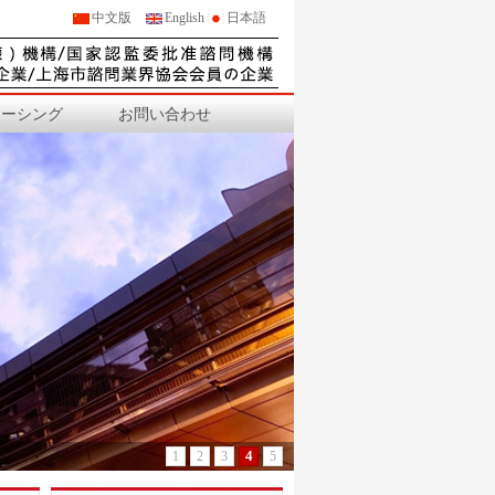
中文版
English
日本語
天纳克
中国石油飞天
中化国际聚酯
中国远洋实业
ソーシング
お問い合わせ
中海油海陆港务
飞利浦通信
日铁金属
道达尔工业橡胶
PPG研发
理光感热
阿海珐电气
松下电器研发
华晨宝马
法雷奥
佛吉亚
麦格纳
4
1
2
3
5