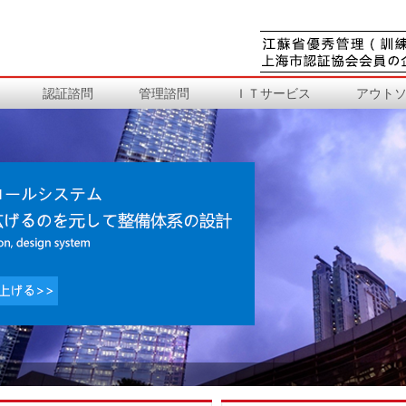
認証諮問
管理諮問
ＩＴサービス
アウト