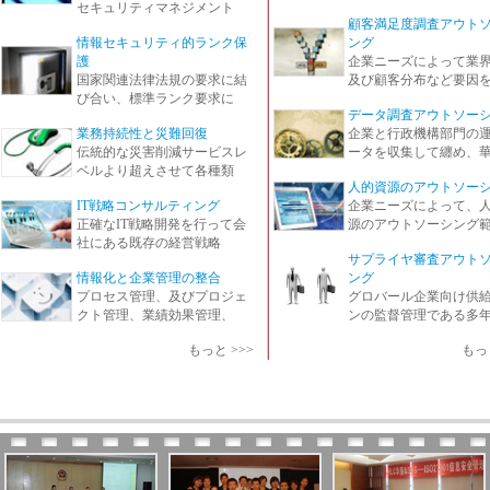
セキュリティマネジメント
顧客満足度調査アウト
情報セキュリティ的ランク保
ング
護
企業ニーズによって業
国家関連法律法規の要求に結
及び顧客分布など要因
び合い、標準ランク要求に
データ調査アウトソー
業務持続性と災難回復
企業と行政機構部門の
伝統的な災害削減サービスレ
ータを収集して纏め、
ベルより超えさせて各種類
人的資源のアウトソー
IT戦略コンサルティング
企業ニーズによって、
正確なIT戦略開発を行って会
源のアウトソーシング
社にある既存の経営戦略
サプライヤ審査アウト
情報化と企業管理の整合
ング
プロセス管理、及びプロジェ
グロバール企業向け供
クト管理、業績効果管理、
ンの監督管理である多
もっと >>>
もっと