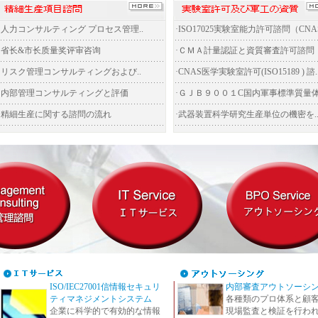
·
人力コンサルティング プロセス管理..
·
ISO17025実験室能力許可諮問（CNAS)
·
省长&市长质量奖评审咨询
·
ＣＭＡ計量認証と資質審査許可諮問
·
リスク管理コンサルティングおよび..
·
CNAS医学実験室許可(ISO15189 ) 諮.
·
内部管理コンサルティングと評価
·
ＧＪＢ９００１C国内軍事標準質量体.
·
精細生産に関する諮問の流れ
·
武器装置科学研究生産単位の機密を.
ISO/IEC27001信情報セキュリ
内部審査アウトソーシ
ティマネジメントシステム
各種類のプロ体系と顧
企業に科学的で有効的な情報
現場監査と検証を行わ