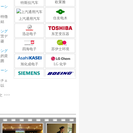
ソーシ
住友电木
上汽通用汽车
界特徴
を結
迅达电子
东芝变压器
シング
運営デ
四海电子
苏伊士环境
華菱
シング
旭化成电子
LG 化学
人的資
範囲
ソーシ
西门子欧司朗
波音-新宇软件
給チェ
年以
伟创力电脑
宝钢工程
 >>>
中钢集团
仁宝电脑
华润燃气
有名なお客様の事例