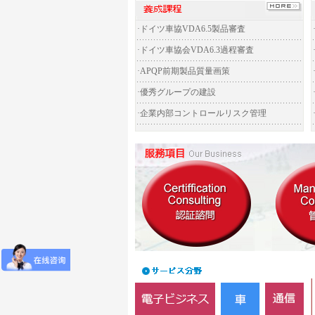
·
ドイツ車協VDA6.5製品審査
·
ドイツ車協会VDA6.3過程審査
·
APQP前期製品質量画策
·
優秀グループの建設
·
企業内部コントロールリスク管理