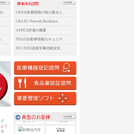
法国赛峰
横河投资
..
·
CBAM炭素関税の核心要点と..
提迈克电气
住电电装
·
CRA EU Network Resilience..
.
·
ASPICE評価の概要
通用西电
大同ABB
.
·
TISAX自動車情報セキュリテ..
.
·
ISO 26262道路车辆功能安全..
爱信车身零部件
施耐德电气
中石化三井
霍尼韦尔
上汽马瑞利动力
日本电装
住友商事
小米汽车
吉利汽车
一汽集团
ング
客より
欧莱雅
特斯拉汽车
れる