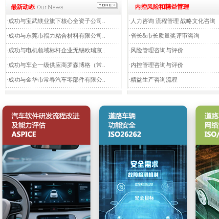
·
成功与宝武镁业旗下核心全资子公司..
·
人力咨询 流程管理 战略文化咨询
·
成功与东莞市福力粘合材料有限公司..
·
省长&市长质量奖评审咨询
·
成功与电机领域标杆企业无锡欧瑞京..
·
风险管理咨询与评价
·
成功与车企一级供应商罗森博格（常..
·
内控管理咨询与评价
·
成功与金华市常春汽车零部件有限公..
·
精益生产咨询流程
ASPICE
ISO26262
ISO/
1. ASPICE差距分析与流程评估
1. 功能安全差距分析与项目启动
1. 网
支持
2.定制化流程体系建设与优化
2. T
2. 功能安全管理体系（FSM）建
持
设与安全文化培育
3.需求工程专项咨询与实施
3. 产
3. 技术安全概念与产品开发落地
4. ASPICE培训与知识转移
辅导
4. 网
5.评估认证支持与模拟评估
4. 功能安全审核与评估支持
5. 网