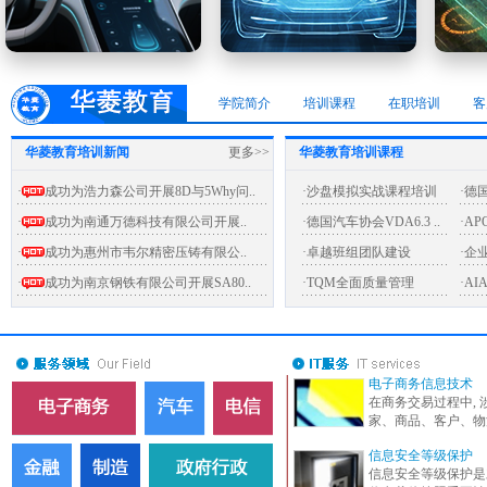
5. 功能安全培训与内部能力建设
学院简介
培训课程
在职培训
客
华菱教育培训新闻
更多>>
华菱教育培训课程
·
成功为浩力森公司开展8D与5Why问..
·沙盘模拟实战课程培训
·德国
·
成功为南通万德科技有限公司开展..
·德国汽车协会VDA6.3 ..
·A
·
成功为惠州市韦尔精密压铸有限公..
·卓越班组团队建设
·企
·
成功为南京钢铁有限公司开展SA80..
·TQM全面质量管理
·AI
电子商务信息技术
在商务交易过程中, 
家、商品、客户、物
信息安全等级保护
信息安全等级保护是