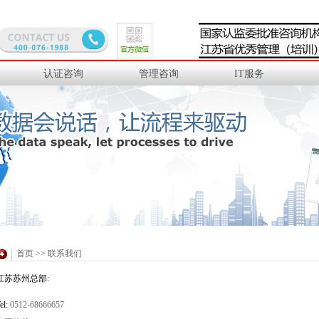
认证咨询
管理咨询
IT服务
首页
>> 联系我们
江苏苏州总部:
el:
0512-68666657