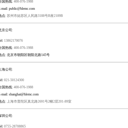
全国热线:
400-076-1988
-mail: public@hlemc.com
地点:
苏州市姑苏区人民路3188号B座2109B
北京公司:
el:
13862170076
全国热线:
400-076-1988
地点: 北京市朝阳区朝阳北路145号
上海公司:
el:
021-50124300
全国热线:
400-076-1988
-mail: shanghai@hlemc.com
地点:
上海市普陀区真北路2691号2幢2层201-89室
深圳公司:
el:
0755-28708865