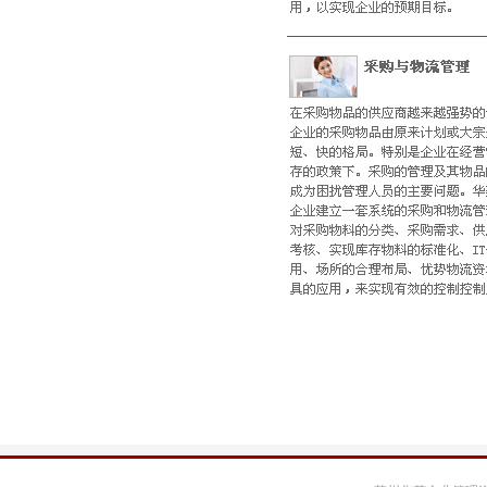
天纳克
横河投资
法雷奥
佛吉亚
麦格纳
法国赛峰
欧莱雅
著名客户案例
蔚来汽车
长城汽车
北京宝沃汽车
北汽福田汽车
东风岚图汽车
奇瑞捷豹路虎