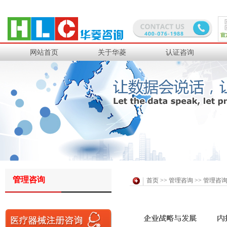
中钢集团
沙钢集团
道达尔工业橡胶
日铁金属
网站首页
关于华菱
认证咨询
PPG研发
中化国际聚酯
华润燃气
三菱集团
理光感热
苏伊士环境
日立光缆
通用西电
住电电装
住友电木
管理咨询
首页
>>
管理咨询
>> 管理咨
日本电装
住友商事