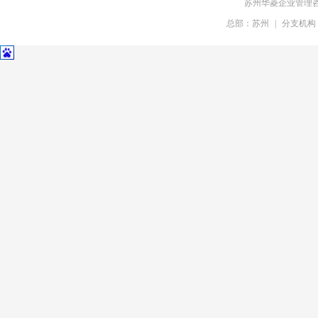
苏州华菱企业管理
总部：苏州
|
分支机构
奇瑞汽车
耐世特汽车系统
凯斯库汽车部件
福斯罗扣件系统
清华苏州院
常熟理工学院
中科大研究院
吉立富软件
冠捷科技
乐轩科技
新希望乳业
顺泰酒精
华园地产
万科物业
华鼎装饰
上海环境