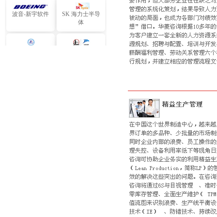
波音-新宇软件
SK 海力士半导
体
利乐包装
中石化三井
中国石油飞天
中国远洋实业
中海油海陆港务
中粮集团
中航工业
飞利浦通信
中国电信
大金空调
松下电器研发
东芝变压器
斗山机械
大同ABB