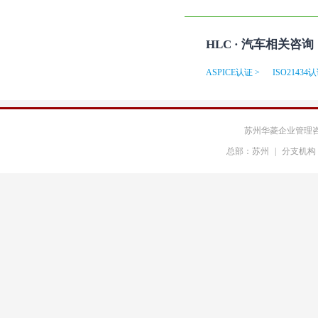
中海油海陆港务
中粮集团
HLC · 汽车相关咨询
中航工业
飞利浦通信
ASPICE认证 >
ISO21434认
中国电信
大金空调
苏州华菱企业管理
松下电器研发
东芝变压器
总部：苏州
|
分支机构
斗山机械
大同ABB
天纳克
横河投资
法雷奥
佛吉亚
麦格纳
法国赛峰