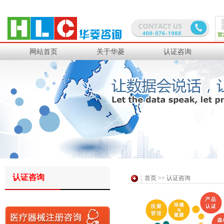
上汽通用汽车
上海大众
网站首页
关于华菱
认证咨询
华晨宝马
VOLVO汽车
上汽马瑞利动力
爱信车身零部件
中国兵器集团
宝钢工程
中钢集团
沙钢集团
道达尔工业橡胶
日铁金属
认证咨询
首页
>>
认证咨询
PPG研发
中化国际聚酯
华润燃气
三菱集团