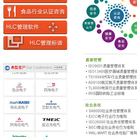
理光感热
苏伊士环境
日立光缆
通用西电
住电电装
住友电木
日本电装
住友商事
迅达电子
四海电子
旭化成电子
艾默生电气
阿海珐电气
提迈克电气