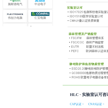
施耐德电气
中达电子
伟创力电脑
仁宝电脑
华硕电脑
联想电脑
LG 化学
西门子欧司朗
霍尼韦尔
三星恺美科
波音-新宇软件
SK 海力士半导
体
利乐包装
中石化三井
HLC · 实验室认可咨
中国石油飞天
中国远洋实业
CAP认证 >
CNAS认证 >