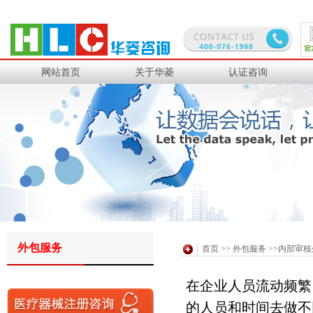
迅达电子
四海电子
旭化成电子
艾默生电气
网站首页
关于华菱
认证咨询
阿海珐电气
提迈克电气
施耐德电气
中达电子
伟创力电脑
仁宝电脑
华硕电脑
联想电脑
外包服务
首页
>>
外包服务
>>内部审核
LG 化学
西门子欧司朗
在企业人员流动频繁
霍尼韦尔
三星恺美科
的人员和时间去做不