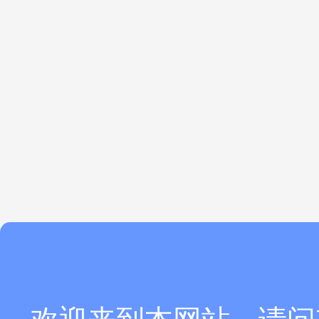
华晨宝马
VOLVO汽车
上汽马瑞利动力
爱信车身零部件
中国兵器集团
宝钢工程
中钢集团
沙钢集团
道达尔工业橡胶
日铁金属
PPG研发
中化国际聚酯
华润燃气
三菱集团
理光感热
苏伊士环境