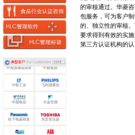
的审核通过。华菱咨
波音-新宇软件
SK 海力士半导
体
包服务，可为客户制
的、独立性的审核。
利乐包装
中石化三井
要求得到有效的实施
第三方认证机构的认
中国石油飞天
中国远洋实业
中海油海陆港务
中粮集团
中航工业
飞利浦通信
中国电信
大金空调
松下电器研发
东芝变压器
斗山机械
大同ABB