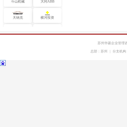
天纳克
横河投资
法雷奥
佛吉亚
苏州华菱企业管理
麦格纳
法国赛峰
总部：苏州
|
分支机构
欧莱雅
著名客户案例
蔚来汽车
长城汽车
北京宝沃汽车
北汽福田汽车
东风岚图汽车
奇瑞捷豹路虎