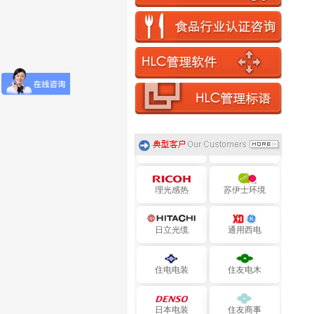
中钢集团
沙钢集团
道达尔工业橡胶
日铁金属
PPG研发
中化国际聚酯
华润燃气
三菱集团
理光感热
苏伊士环境
日立光缆
通用西电
住电电装
住友电木
日本电装
住友商事