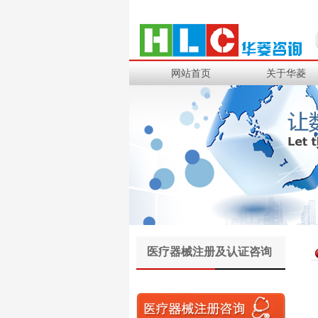
500强企业列表
网站首页
关于华菱
特斯拉汽车
小米汽车
吉利汽车
一汽集团
上汽通用汽车
上海大众
华晨宝马
VOLVO汽车
医疗器械注册及认证咨询
上汽马瑞利动力
爱信车身零部件
中国兵器集团
宝钢工程