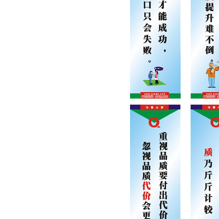
法雷奥
佛吉亚
麦格纳
法国赛峰
欧莱雅
著名客户案例
蔚来汽车
长城汽车
北京宝沃汽车
北汽福田汽车
东风岚图汽车
奇瑞捷豹路虎
奇瑞汽车
耐世特汽车系统