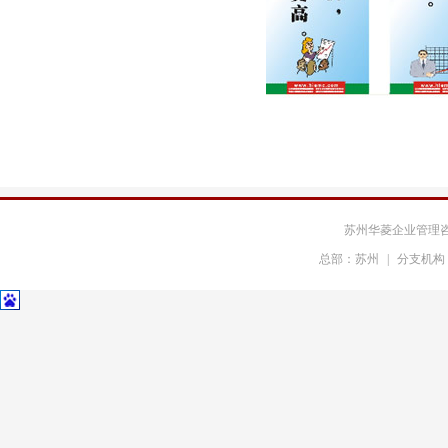
凯斯库汽车部件
福斯罗扣件系统
清华苏州院
常熟理工学院
中科大研究院
吉立富软件
冠捷科技
乐轩科技
苏州华菱企业管理
总部：苏州
|
分支机构
新希望乳业
顺泰酒精
华园地产
万科物业
华鼎装饰
上海环境
中国医药城
姑苏园林