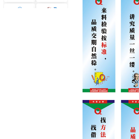
利乐包装
中石化三井
中国石油飞天
中国远洋实业
中海油海陆港务
中粮集团
中航工业
飞利浦通信
中国电信
大金空调
松下电器研发
东芝变压器
斗山机械
大同ABB
天纳克
横河投资