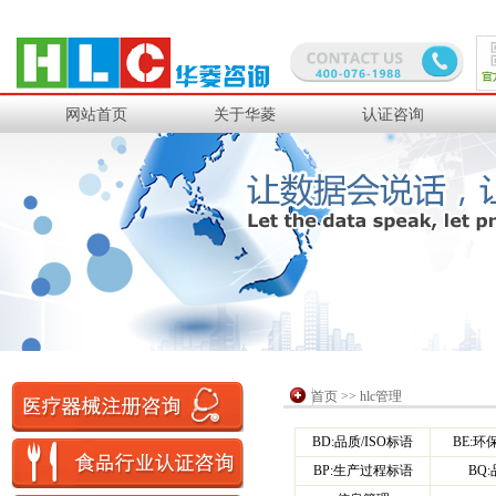
PPG研发
中化国际聚酯
网站首页
关于华菱
认证咨询
华润燃气
三菱集团
理光感热
苏伊士环境
日立光缆
通用西电
住电电装
住友电木
日本电装
住友商事
首页
>> hlc管理
迅达电子
四海电子
BD:品质/ISO标语
BE:环保
BP:生产过程标语
BQ: