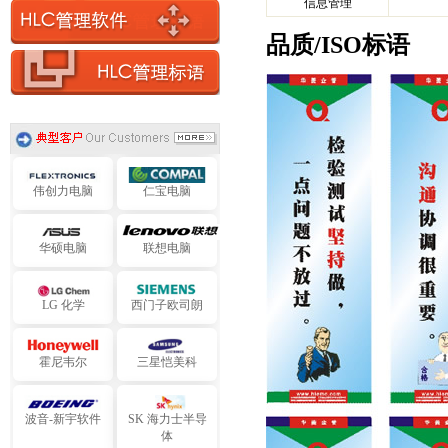
信息管理
旭化成电子
艾默生电气
品质/ISO标语
阿海珐电气
提迈克电气
施耐德电气
中达电子
伟创力电脑
仁宝电脑
华硕电脑
联想电脑
LG 化学
西门子欧司朗
霍尼韦尔
三星恺美科
波音-新宇软件
SK 海力士半导
体