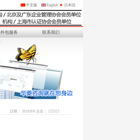
中文版
English
日本語
外包服务
联系我们
日期： 2018/8/8 点击： 125315