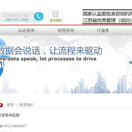
认证咨询
管理咨询
IT服务
首页
>> 联系我们
江苏苏州总部:
el:
0512-68666657