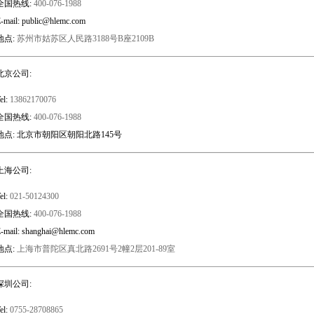
全国热线:
400-076-1988
-mail: public@hlemc.com
地点:
苏州市姑苏区人民路3188号B座2109B
北京公司:
el:
13862170076
全国热线:
400-076-1988
地点: 北京市朝阳区朝阳北路145号
上海公司:
el:
021-50124300
全国热线:
400-076-1988
-mail: shanghai@hlemc.com
地点:
上海市普陀区真北路2691号2幢2层201-89室
深圳公司:
el:
0755-28708865