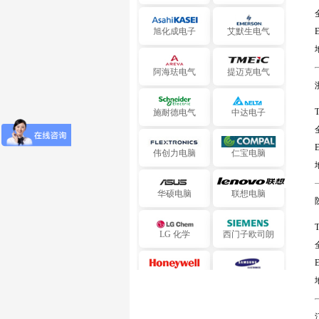
旭化成电子
艾默生电气
E
阿海珐电气
提迈克电气
施耐德电气
中达电子
T
伟创力电脑
仁宝电脑
E
华硕电脑
联想电脑
LG 化学
西门子欧司朗
T
霍尼韦尔
三星恺美科
E
波音-新宇软件
SK 海力士半导
体