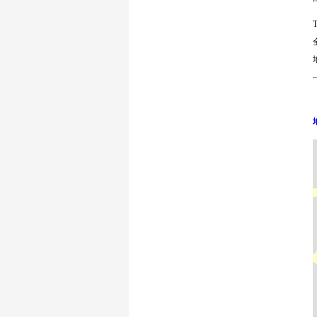
T
利乐包装
中石化三井
中国石油飞天
中国远洋实业
中海油海陆港务
中粮集团
中航工业
飞利浦通信
中国电信
大金空调
松下电器研发
东芝变压器
斗山机械
大同ABB