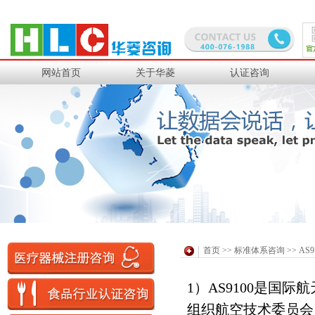
道达尔工业橡胶
日铁金属
PPG研发
中化国际聚酯
网站首页
关于华菱
认证咨询
华润燃气
三菱集团
理光感热
苏伊士环境
日立光缆
通用西电
住电电装
住友电木
首页
>>
标准体系咨询
>> A
日本电装
住友商事
1）AS9100
是国际航
迅达电子
四海电子
组织航空技术委员会