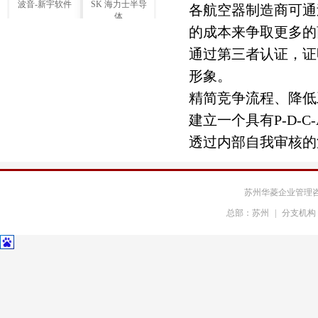
各航空器制造商可通
体
的成本来争取更多的
利乐包装
中石化三井
通过第三者认证，证
形象。
中国石油飞天
中国远洋实业
精简竞争流程、降低
建立一个具有
P-D-C-
中海油海陆港务
中粮集团
透过内部自我审核的
中航工业
飞利浦通信
苏州华菱企业管理
中国电信
大金空调
总部：苏州
|
分支机构
松下电器研发
东芝变压器
斗山机械
大同ABB