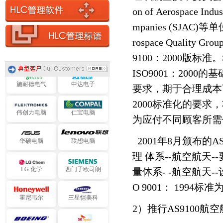
on of Aerospace Indu
旭化成电子
艾默生电气
mpanies (SJAC)
等单
rospace Quality Grou
阿海珐电气
提迈克电气
9100
：
2000
版标准。
ISO9001
：
2000
的基
施耐德电气
中达电子
要求，期于合理成本
2000
标准化的要求，
伟创力电脑
仁宝电脑
为应付不同顾客所需
华硕电脑
联想电脑
2001年8月颁布的A
理 体系--航空航天-
LG 化学
西门子欧司朗
量体系- -航空航天
O 9001： 1994标
霍尼韦尔
三星恺美科
2）推行AS9100
波音-新宇软件
SK 海力士半导