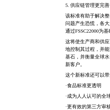
华鼎装饰
上海环境
5. 供应链管理更完善
该标准有助于解决整
中国医药城
姑苏园林
问题产生恐慌，各大
新疆机场
越洋码头
通过FSSC2200
这将使生产商和供应
长江国际
上海城投
地控制其过程，并能
基石，并衡量全球水
园区国控
市政服务集团
新客户。
盛虹化纤
恒力化纤
这个新标准还可以带
·食品标准更透明
吉力士热塑
彤程化学
·成为人人认可的全
玫瑰塑胶
捷博轴承
·更有效的第三方审