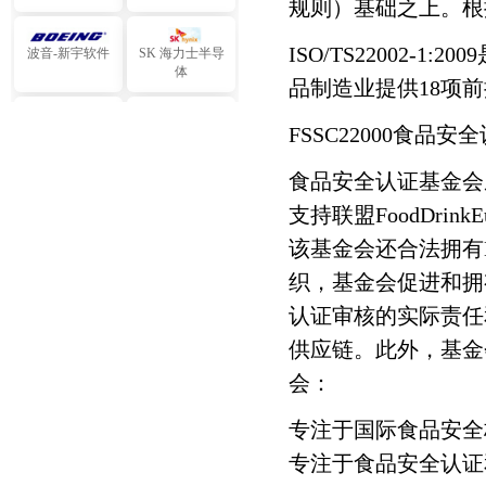
规则）基础之上。根
波音-新宇软件
SK 海力士半导
ISO/TS22002-1
体
品制造业提供18项
利乐包装
中石化三井
FSSC22000食品
中国石油飞天
中国远洋实业
食品安全认证基金会成
支持联盟FoodDri
中海油海陆港务
中粮集团
该基金会还合法拥有
织，基金会促进和拥
中航工业
飞利浦通信
认证审核的实际责任
供应链。此外，基金会
中国电信
大金空调
会：
松下电器研发
东芝变压器
专注于国际食品安全
专注于食品安全认证
斗山机械
大同ABB