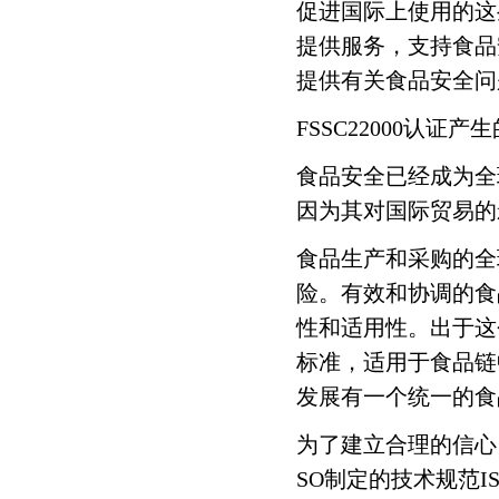
促进国际上使用的这
提供服务，支持食品
天纳克
横河投资
提供有关食品安全问
FSSC22000认证
法雷奥
佛吉亚
食品安全已经成为全
麦格纳
法国赛峰
因为其对国际贸易的
欧莱雅
食品生产和采购的全
险。有效和协调的食
著名客户案例
性和适用性。出于这个
标准，适用于食品链
蔚来汽车
长城汽车
发展有一个统一的食
北京宝沃汽车
北汽福田汽车
为了建立合理的信心
SO制定的技术规范I
东风岚图汽车
奇瑞捷豹路虎