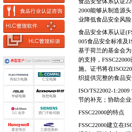
食品安全体系认证22
迅达电子
四海电子
2000能够从制造
业降低食品安全风险
旭化成电子
艾默生电气
食品安全体系认证(FS
阿海珐电气
提迈克电气
005食品安全标准及IS
基于荷兰的基金会为
施耐德电气
中达电子
的支持，FSSC22
施。证书将在ISO22
伟创力电脑
仁宝电脑
织提供完整的食品安
ISO/TS22002-1
华硕电脑
联想电脑
节的补充；协助企业
LG 化学
西门子欧司朗
FSSC22000的特点
FSSC22000建立在IS
霍尼韦尔
三星恺美科