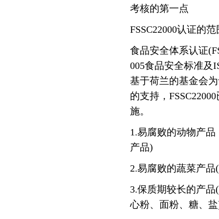
力特保险丝
凯塞汽车系统
考核的第一点
FSSC22000认证的范
德纳汽车部件
恩欧凯
食品安全体系认证(FS
哈曼贝克
高德电子
005食品安全标准及IS
基于荷兰的基金会为
金像电子
光宝光电
的支持，FSSC22
施。
华奇化工
达方电子
1.易腐败的动物产
理文化工
梅思安
产品)
2.易腐败的蔬菜产
同方半导体
日月新半导体
3.保质期较长的产
飞索半导体
晶方半导体
心粉、面粉、糖、盐