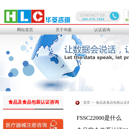
中钢集团
沙钢集团
道达尔工业橡胶
日铁金属
网站首页
关于华菱
认证咨询
PPG研发
中化国际聚酯
华润燃气
三菱集团
理光感热
苏伊士环境
日立光缆
通用西电
食品及食品包装认证咨询
住电电装
住友电木
首页
>>
食品及食品包装认证
FSSC22000是什么
日本电装
住友商事