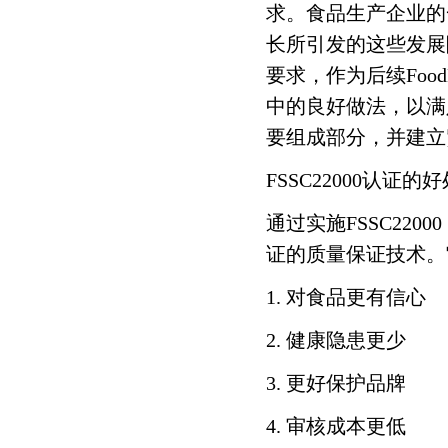
求。食品生产企业的
长所引发的这些发展
奇瑞汽车
耐世特汽车系统
要求，作为后续Food
中的良好做法，以满
凯斯库汽车部件
福斯罗扣件系统
要组成部分，并建立
清华苏州院
常熟理工学院
FSSC22000认证的好
通过实施FSSC22
中科大研究院
吉立富软件
证的质量保证技术。
冠捷科技
乐轩科技
1. 对食品更有信心
2. 健康隐患更少
新希望乳业
顺泰酒精
3. 更好保护品牌
华园地产
万科物业
4. 审核成本更低