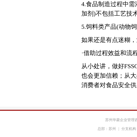
4.食品制造过程中
艾尔福科
井上中鼎
加剂)不包括工艺技
海信冰箱
美的冰箱
5.饲料类产品(动物
如果还是有点迷糊，
永兴多媒体
魏德米勒
·借助过程效益和流
中集集团
铜陵有色集团
从小处讲，做好FSS
也会更加信赖；从大处
安徽应流集团
惠生重工
消费者对食品安全供
马尼托瓦克
鲍迪克
尚德太阳能
港华燃气
苏州华菱企业管理
好享购物
恩德斯豪斯
总部：苏州
|
分支机构