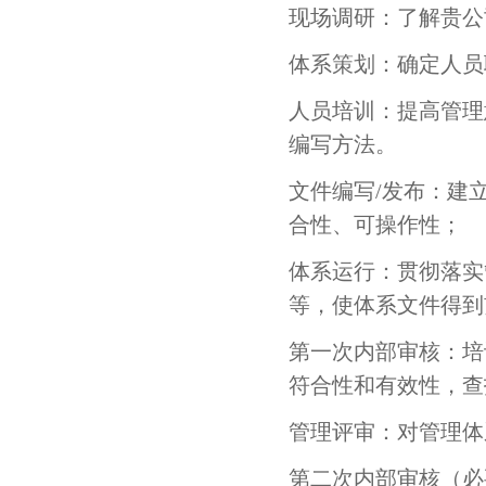
现场调研：了解贵公
欧莱雅
体系策划：确定人员
著名客户案例
人员培训：提高管理
蔚来汽车
长城汽车
编写方法。
文件编写/发布：建
北京宝沃汽车
北汽福田汽车
合性、可操作性；
东风岚图汽车
奇瑞捷豹路虎
体系运行：贯彻落实
等，使体系文件得到
奇瑞汽车
耐世特汽车系统
第一次内部审核：培
凯斯库汽车部件
福斯罗扣件系统
符合性和有效性，查
管理评审：对管理体
清华苏州院
常熟理工学院
第二次内部审核（必