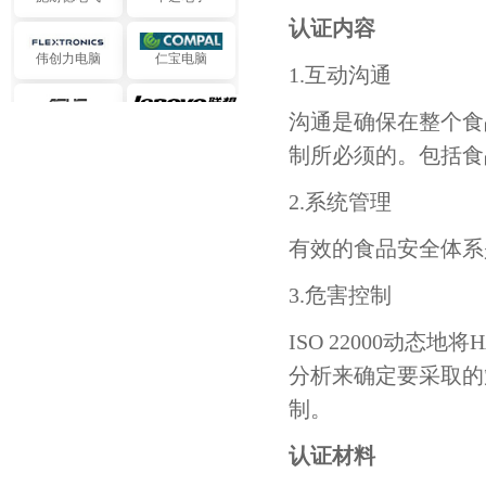
认证内容
伟创力电脑
仁宝电脑
1.互动沟通
华硕电脑
联想电脑
沟通是确保在整个食
制所必须的。包括
LG 化学
西门子欧司朗
2.系统管理
霍尼韦尔
三星恺美科
有效的食品安全体
波音-新宇软件
SK 海力士半导
3.危害控制
体
ISO 22000动
利乐包装
中石化三井
分析来确定要采取的
制。
中国石油飞天
中国远洋实业
认证材料