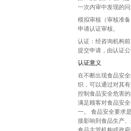
中科大研究院
吉立富软件
一次内审中发现的问
模拟审核（审核准备
冠捷科技
乐轩科技
申请认证审核。
新希望乳业
顺泰酒精
认证：经咨询机构前
提交申请，由认证公
华园地产
万科物业
认证意义
华鼎装饰
上海环境
在不断出现食品安全
织，可以通过对其有
中国医药城
姑苏园林
控制食品安全危害的
满足顾客对食品安全
新疆机场
越洋码头
一。 食品安全要求
接影响到食品生产、
长江国际
上海城投
食品主管机构或政府