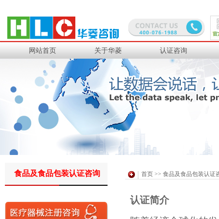
上汽通用汽车
上海大众
华晨宝马
VOLVO汽车
网站首页
关于华菱
认证咨询
上汽马瑞利动力
爱信车身零部件
中国兵器集团
宝钢工程
中钢集团
沙钢集团
道达尔工业橡胶
日铁金属
食品及食品包装认证咨询
首页
>>
食品及食品包装认证
PPG研发
中化国际聚酯
认证简介
华润燃气
三菱集团