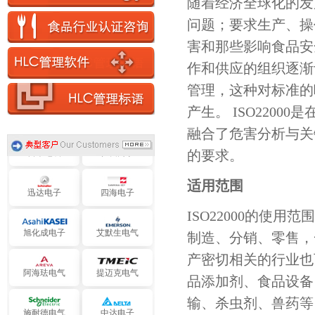
随着经济全球化的发
理光感热
苏伊士环境
问题；要求生产、操
害和那些影响食品安
日立光缆
通用西电
作和供应的组织逐渐
管理，这种对标准的呼
住电电装
住友电木
产生。 ISO220
融合了危害分析与关
日本电装
住友商事
的要求。
迅达电子
四海电子
适用范围
ISO22000的使
旭化成电子
艾默生电气
制造、分销、零售，
产密切相关的行业也
阿海珐电气
提迈克电气
品添加剂、食品设备
输、杀虫剂、兽药等
施耐德电气
中达电子