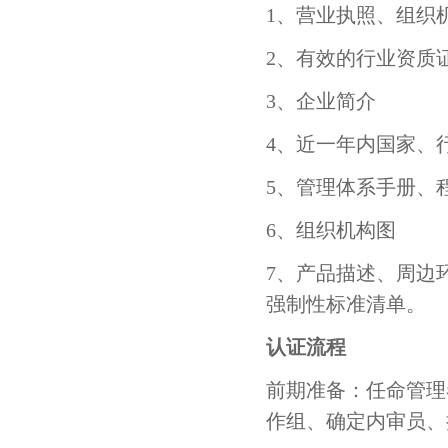
中海油海陆港务
中粮集团
1、营业执照、组织
2、有效的行业资质
中航工业
飞利浦通信
3、企业简介
中国电信
大金空调
4、近一年内国家、
松下电器研发
东芝变压器
5、管理体系手册、
6、组织机构图
斗山机械
大同ABB
7、产品描述、周边
天纳克
横河投资
强制性标准清单。
认证流程
法雷奥
佛吉亚
前期准备：任命管理
麦格纳
法国赛峰
作组、确定内审员、