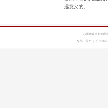
园区国控
市政服务集团
远意义的。
盛虹化纤
恒力化纤
吉力士热塑
彤程化学
苏州华菱企业管理
总部：苏州
|
分支机构
玫瑰塑胶
捷博轴承
力特保险丝
凯塞汽车系统
德纳汽车部件
恩欧凯
哈曼贝克
高德电子
金像电子
光宝光电